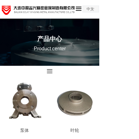
끀
中文
ꀅ
产品中心
Product center
끀
泵体
叶轮